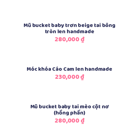
Thêm vào giỏ hàng
Mũ bucket baby trơn beige tai bông
tròn len handmade
280,000
₫
Thêm vào giỏ hàng
Móc khóa Cáo Cam len handmade
230,000
₫
Thêm vào giỏ hàng
Mũ bucket baby tai mèo cột nơ
(hồng phấn)
280,000
₫