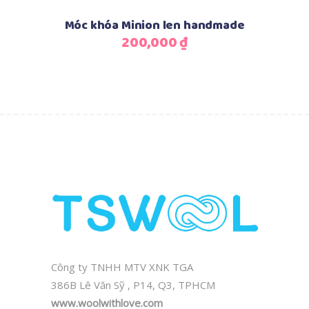
Thêm vào giỏ hàng
Móc khóa Minion len handmade
200,000
₫
Công ty TNHH MTV XNK TGA
386B Lê Văn Sỹ , P14, Q3, TPHCM
www.woolwithlove.com