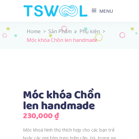
MENU
Home
>
Sản Phẩm
>
Phụ kiện
>
Móc khóa Chồn len handmade
Móc khóa Chồn
len handmade
230,000
₫
Móc khoá hình thú thích hợp cho các bạn trẻ
hoặc các mẹ bỉm treo trên cặp, túi, trong xe